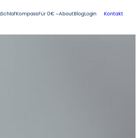
g
SchlafKompass
Für 0€
About
Blog
Login
Kontakt